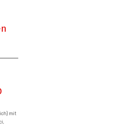
en
D
ch) mit
i,