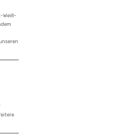
z-Weiß-
chdem
 unseren
r
eitere